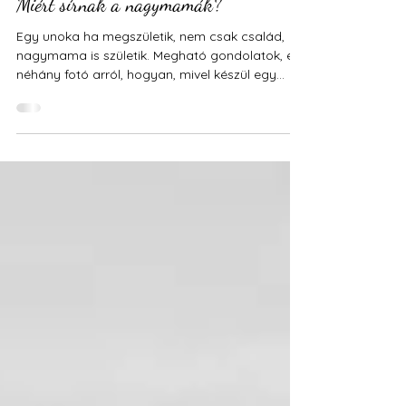
Tia B Alkotóműhelye
2025. nov. 27.
4 perc olvasás
Miért sírnak a nagymamák?
Egy unoka ha megszületik, nem csak család,
nagymama is születik. Megható gondolatok, és
néhány fotó arról, hogyan, mivel készül egy
nagymama az uokájának.