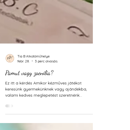
Tia B Alkotóműhelye
febr. 28.
3 perc olvasás
Pamut vagy zsenília?
Ez itt a kérdés Amikor kézműves játékot
keresünk gyermekünknek vagy ajándékba,
valami kedves meglepetést szeretnénk
ajándékozni családtagunknak, barátunknak,
barátnőnknek, szerelmünknek, amikor
nézelődünk a mérhetetlen kínálat kézzel fogható