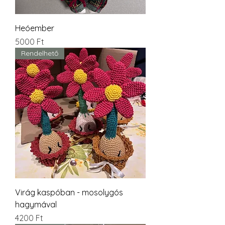
Heóember
Ár
5000 Ft
Rendelhető
Virág kaspóban - mosolygós
hagymával
Ár
4200 Ft