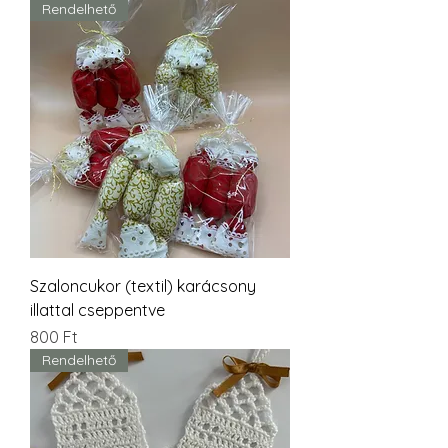
Rendelhető
Szaloncukor (textil) karácsony
illattal cseppentve
Ár
800 Ft
Rendelhető