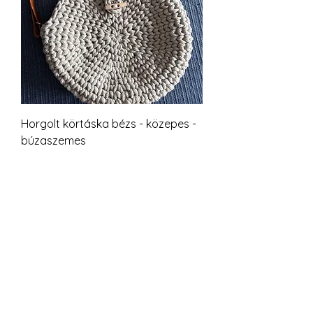
Horgolt körtáska bézs - közepes -
búzaszemes
Szokásos ár
Akciós ár
17 900 Ft
14 320 Ft
Rendelhető