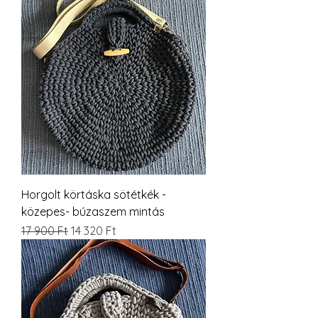
Horgolt körtáska sötétkék -
közepes- búzaszem mintás
Szokásos ár
Akciós ár
17 900 Ft
14 320 Ft