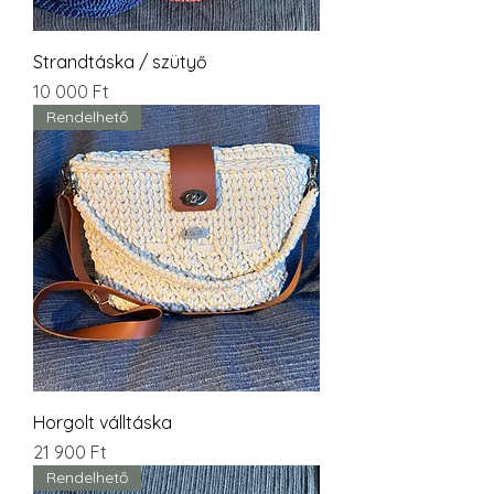
Strandtáska / szütyő
Ár
10 000 Ft
Rendelhető
Horgolt válltáska
Ár
21 900 Ft
Rendelhető