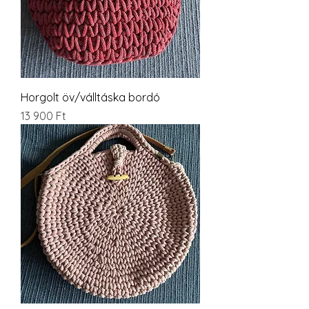
Horgolt öv/válltáska bordó
Ár
13 900 Ft