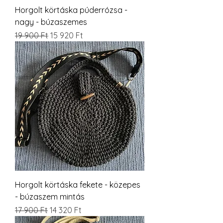
Horgolt körtáska púderrózsa -
nagy - búzaszemes
Szokásos ár
Akciós ár
19 900 Ft
15 920 Ft
Horgolt körtáska fekete - közepes
- búzaszem mintás
Szokásos ár
Akciós ár
17 900 Ft
14 320 Ft