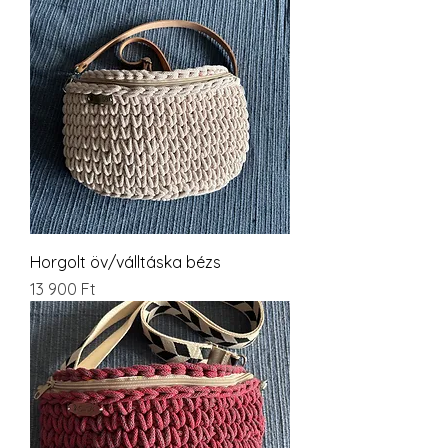
Horgolt öv/válltáska bézs
Ár
13 900 Ft