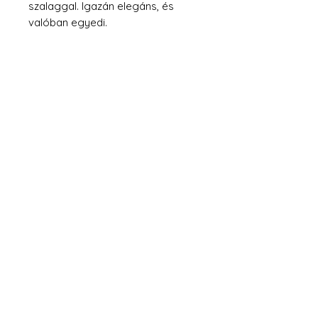
szalaggal. Igazán elegáns, és
valóban egyedi.
Fizetés
Kapcsolat
Szállítás
Adatkezelési Szabályzat
Általános Szerződési Feltételek
info@tia-b.com