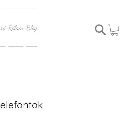
ró
Rólam
Blog
telefontok