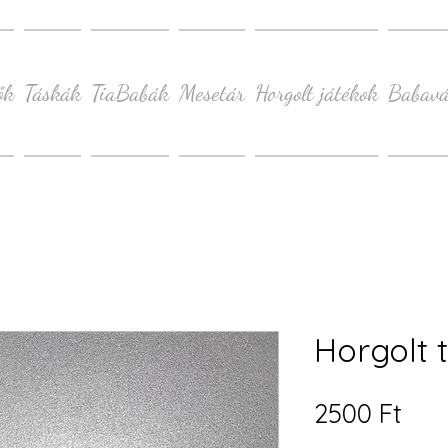
ők
Táskák
TiaBabák
Mesetár
Horgolt játékok
Babavá
Horgolt 
Ár
2500 Ft