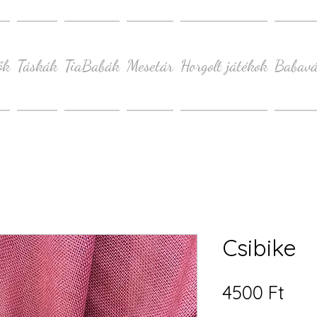
ők
Táskák
TiaBabák
Mesetár
Horgolt játékok
Babavá
Csibike
Ár
4500 Ft