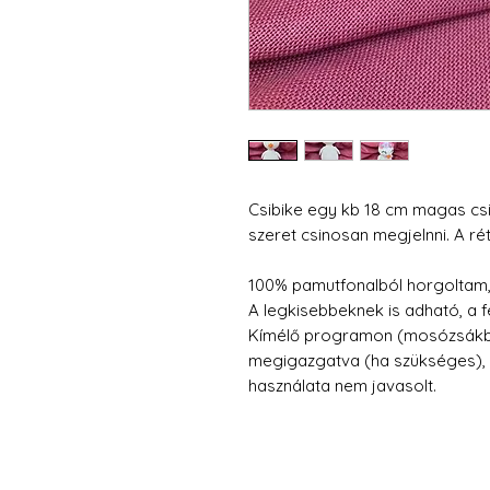
Csibike egy kb 18 cm magas csi
szeret csinosan megjelnni. A ré
100% pamutfonalból horgoltam, tö
A legkisebbeknek is adható, a f
Kímélő programon (mosózsákban
megigazgatva (ha szükséges), fe
használata nem javasolt.