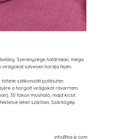
belány. Szerénysége határtalan, mégis
ti virágokat szívesen hordja fején.
ltete szilikonizált poliészter.
ejére a horgolt virágokat rávarrtam.
), 30 fokon mosható, majd kicsit
ktetve lehet szárítani. Szárítógép
info@tia-b.com