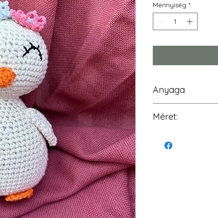
Mennyiség
*
Anyaga
100% pamutfo
Méret:
minősítésű)
szilikonizált p
Magassága: kb 
Szélessége: kb 