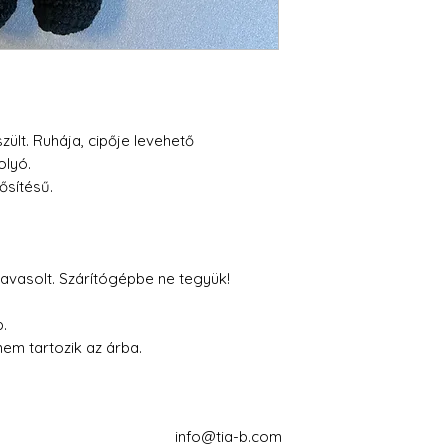
ült. Ruhája, cipője levehető
olyó.
sítésű.
avasolt. Szárítógépbe ne tegyük!
p.
nem tartozik az árba.
info@tia-b.com