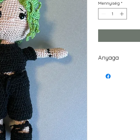
Mennyiség
*
Anyaga
pamutfonal (
pamut hímző 
biztonsági b
szilikonizált p