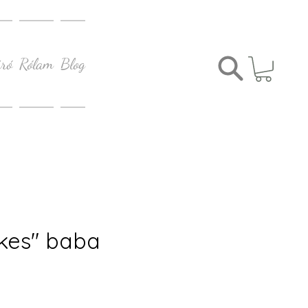
ró
Rólam
Blog
ekes" baba