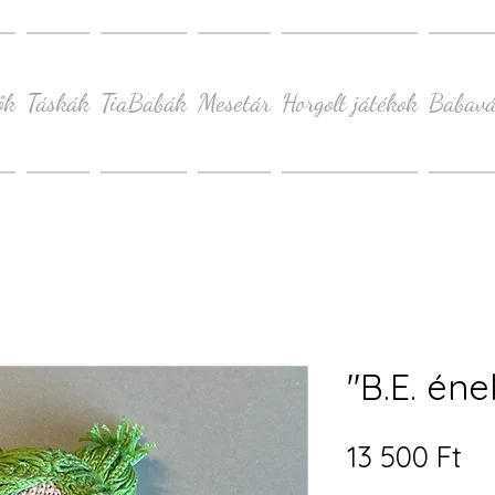
ők
Táskák
TiaBabák
Mesetár
Horgolt játékok
Babavá
"B.E. én
Ár
13 500 Ft