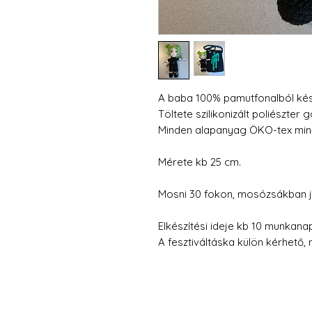
A baba 100% pamutfonalból kész
Töltete szilikonizált poliészter g
Minden alapanyag ÖKO-tex minő
Mérete kb 25 cm.
Mosni 30 fokon, mosózsákban j
Elkészítési ideje kb 10 munkana
A fesztiváltáska külön kérhető, 