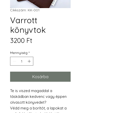
Cikkszám: KK-001
Varrott
könyvtok
Ár
3200 Ft
Mennyiség
*
Kosárba
Te is viszed magaddal a
táskádban kedvenc vagy éppen
olvasott könyvedet?
Védd meg a borítót, a lapokat a