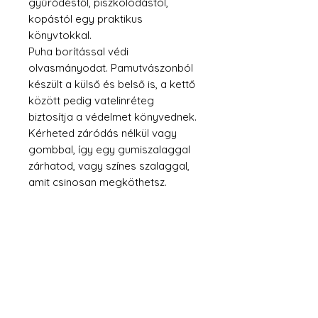
gyűrődéstől, piszkolódástól,
kopástól egy praktikus
könyvtokkal.
Puha borítással védi
olvasmányodat. Pamutvászonból
készült a külső és belső is, a kettő
között pedig vatelinréteg
biztosítja a védelmet könyvednek.
Kérheted záródás nélkül vagy
gombbal, így egy gumiszalaggal
zárhatod, vagy színes szalaggal,
amit csinosan megköthetsz.
Anyag
textil, vatelin, gomb, gumi
vagy szalag