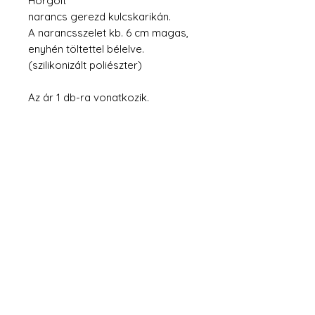
Horgolt
narancs gerezd kulcskarikán.
A narancsszelet kb. 6 cm magas,
enyhén töltettel bélelve.
(szilikonizált poliészter)
Az ár 1 db-ra vonatkozik.
Fizetés
Kapcsolat
Szállítás
Adatkezelési Szabályzat