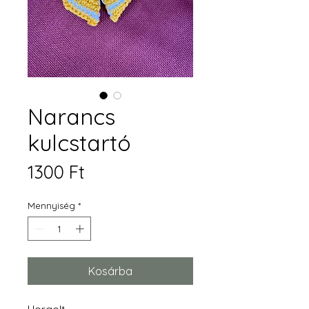
Narancs
kulcstartó
Ár
1300 Ft
Mennyiség
*
Kosárba